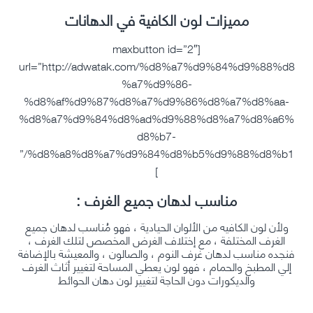
مميزات لون الكافية في الدهانات
[maxbutton id=”2″
url=”http://adwatak.com/%d8%a7%d9%84%d9%88%d8
%a7%d9%86-
%d8%af%d9%87%d8%a7%d9%86%d8%a7%d8%aa-
%d8%a7%d9%84%d8%ad%d9%88%d8%a7%d8%a6%
d8%b7-
%d8%a8%d8%a7%d9%84%d8%b5%d9%88%d8%b1/”
]
مناسب لدهان جميع الغرف :
ولأن لون الكافيه من الألوان الحيادية ، فهو مُناسب لدهان جميع
الغرف المختلفة ، مع إختلاف الغرض المخصص لتلك الغرف ،
فنجده مناسب لدهان غرف النوم ، والصالون ، والمعيشة بالإضافة
إلي المطبخ والحمام ، فهو لون يعطي المساحة لتغيير أثاث الغرف
والديكورات دون الحاجة لتغيير لون دهان الحوائط