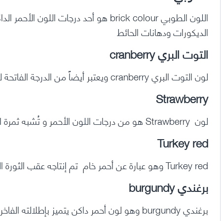
اللون الطوبي brick colour هو أحد درجات
الديكورات ودهانات الحائط
التوت البري cranberry
لون التوت البري cranberry ويعتبر أيضاً من الدرجة الفاتحة للأحمر ويرجع إسمه هذا إلى التوت البري
Strawberry
لون Strawberry هو من درجات اللون الأحمر و تُشبه ثمرة الفراولة
Turkey red
Turkey red وهو عبارة عن أحمر خام تم إنتاجه عقب الثورة الصناعية في تركيا ويستخدم في صناعة المنسوجات
برغندي burgundy
برغندي burgundy وهو لون أحمر داكن يتميز بإطلالته الفاخرة والمتميزة وهو يميل إلى اللون الأرجواني الداكن المحمر