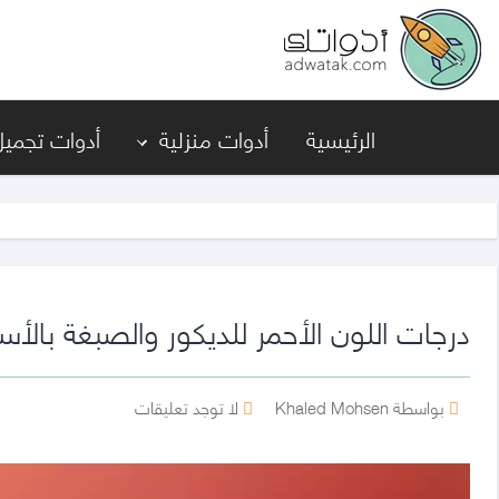
أدواتك
الرئيسية
أدوات منزلية
أدوات تجميل
درجات اللون الأحمر للديكور والصبغة بالأس
كاتب
على
بواسطة Khaled Mohsen
لا توجد تعليقات
المقالة
درجات
اللون
الأحمر