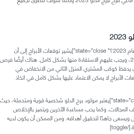
20
[toggle title=”هل سيحظى مولود برج الدلو بحظ جيد في عام 2023؟” state=”close”]يشير توقعات الأبراج إلى أن
مولود برج الدلو قد يحظى بفرص مالية جيدة خلال عام 2023، ويجب عليهم الاستفادة منها بشكل كامل. هناك أيضًا فرص
أن يحفظ كوكب المشتري المنزل الثاني من الانخفاض في
ات الأبراج لا يمكن الاعتماد عليها بشكل كامل في اتخاذ
[toggle title=”كيف تتميز شخصية مولود برج الدلو؟” state=”close”]يعتبر مولود برج الدلو شخصية قوية ومتحملة، حيث
ف المجالات. وكما يحب مساعدة الآخرين ويتميز بالإخلاص
قبل ويسعى جاهدًا لتحقيق أهدافه. ومن الممكن أن يكون لديه
to]