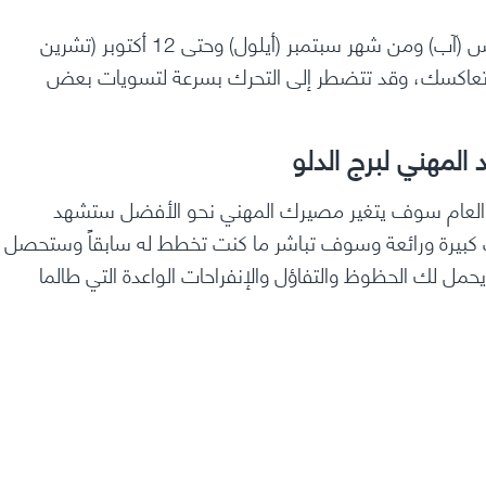
وابتداء من أواخر شهر مايو (آيار) وحتى منتصف شهر أغسطس (آب) ومن شهر سبتمبر (أيلول) وحتى 12 أكتوبر (تشرين
كب تعاكسك، وقد تتضطر إلى التحرك بسرعة لتسويات بعض
 المهني لبرج الدلو
العام سوف يتغير مصيرك المهني نحو الأفضل ستشهد
 كبيرة ورائعة وسوف تباشر ما كنت تخطط له سابقاً وستحصل
يحمل لك الحظوظ والتفاؤل والإنفراحات الواعدة التي طالما