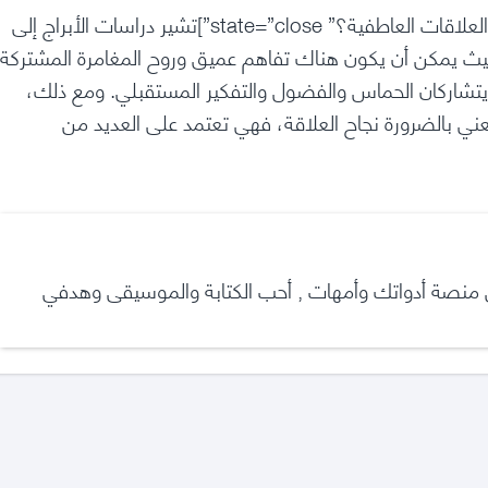
[toggle title=”ما هي الأبراج التي تتوافق مع برج الدلو في العلاقات العاطفية؟” state=”close”]تشير دراسات الأبراج إلى
يث يمكن أن يكون هناك تفاهم عميق وروح المغامرة المشتركة
ث يتشاركان الحماس والفضول والتفكير المستقبلي. ومع ذلك،
 يعني بالضرورة نجاح العلاقة، فهي تعتمد على العديد من
في منصة أدواتك وأمهات , أحب الكتابة والموسيقى وهدفي