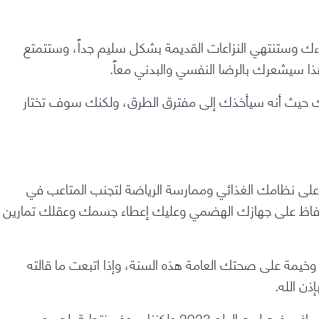
 وستنتهي النزاعات القديمة بشكل سليم جداً، وستتمتع
 سيشعرك بالرضا النفسي والبدني معاً.
اتك حيث أنه سيأخذك إلى مفترق الطرق، ولكنك سوف تختار
ح 2023 يجب عليك الحفاظ على نظامك الغذائي وممارسة الرياضة لتجنب المتاعب في
لحفاظ على جهازك الهضمي وعليك إعطاء جسمك وعقلك تمارين
قب وخيمة على صحتك العامة هذه السنة، وإذا اتبعت ما قالته
ن الله.
غي فرح لبرج الدلو 2023
ولكننا سوف نتطرق لجميع