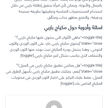
بالجمال والأنوثة، ويمكن لأي امرأة تحقيق إطلالة باربي من خلال
استخدام المستحضرات المناسبة وتطبيقها بطريقة صحيحة
ودقيقة، والتمتع بمظهر جذاب ومتألق.
اسئلة وأجوبة حول مكياج باربي
[toggle title=”ماهي الألوان التي يحتوي عليها مكياج باربي؟”
state=”close”]يحتوي مكياج باربي عارد على اللون الوردي واللون
الخوخي، وهذا يشمل بودرة المكياج حيث يوجد منها اللون الوردي
والشفاف الذي يناسب بشكل كبير مكياج باربي.[/toggle]
[toggle title=”هل يمكنني تطبيق مكياج باربي في المنزل؟”
state=”close”]نعم، يمكنك تطبيق مكياج باربي بأسهل الطرق في
المنزل، فقط عليك التركيز على اختيار اللون الوردي في محتويات
المكياج الخاص بك.[/toggle]