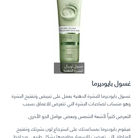
غسول لوريال
للبشرة الدهنية
غسول بايوديرما
غسول بايوديرما للبشرة الدهنية يعمل على تبييض وتفتيح البشرة
وهو منساب لصاحبات البشرة التي تتعرض للاغماق بسبب
التعرض كثيراً لأشعة الشمس وبعض عوامل الجو الأخرى
فيقوم بايوديرما بمساعدتك على استرجاع لون بشرتك وتفتيح
المناطق التي تعرضت للإسمرار وظهورها بشكل طبيعي ويحافظ