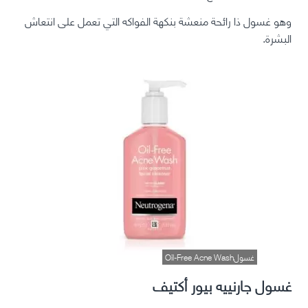
وهو غسول ذا رائحة منعشة بنكهة الفواكه التي تعمل على انتعاش
البشرة.
غسولOil-Free Acne Wash
غسول جارنييه بيور أكتيف