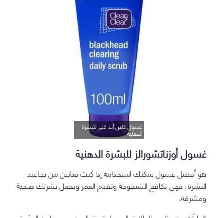
غسول كلين آند كلير للبشرة
الدهنية
غسول أوزناتشورالز للبشرة الدهنية
هو أفضل غسول يمكنك استخدامه إذا كنت تعانين من تجاعيد
البشرة، فهي تكافح الشيخوخة وتقدم العمر ويجعل بشرتك صحية
ومشرقة.
كما أنه يمنع ظهور الهالات السوداء تحت العين ويوحد لون البشرة،