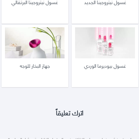
غسول نيتروجينا الجديد
غسول نيتروجينا البرتقالي
غسول بيوديرما الوردي
جهاز البخار للوجه
اترك تعليقاً