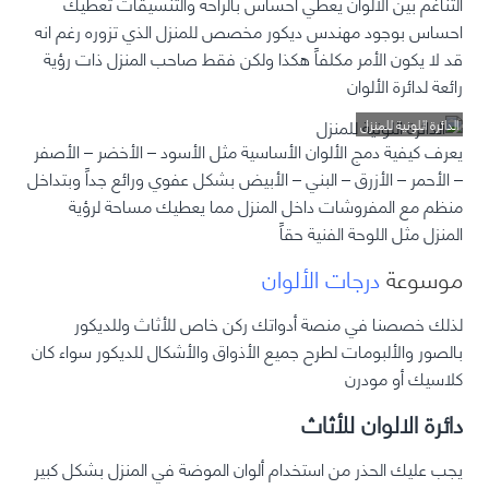
التناغم بين الألوان يعطي احساس بالراحة والتنسيقات تعطيك
احساس بوجود مهندس ديكور مخصص للمنزل الذي تزوره رغم انه
قد لا يكون الأمر مكلفاً هكذا ولكن فقط صاحب المنزل ذات رؤية
رائعة لدائرة الألوان
الدائرة اللونية للمنزل
يعرف كيفية دمج الألوان الأساسية مثل الأسود – الأخضر – الأصفر
– الأحمر – الأزرق – البني – الأبيض بشكل عفوي ورائع جداً وبتداخل
منظم مع المفروشات داخل المنزل مما يعطيك مساحة لرؤية
المنزل مثل اللوحة الفنية حقاً
موسوعة
درجات الألوان
لذلك خصصنا في منصة أدواتك ركن خاص للأثاث وللديكور
بالصور والألبومات لطرح جميع الأذواق والأشكال للديكور سواء كان
كلاسيك أو مودرن
دائرة الالوان للأثاث
يجب عليك الحذر من استخدام ألوان الموضة في المنزل بشكل كبير