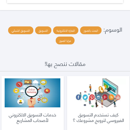
الوسوم:
البحث بالصور
التجارة الالكترونية
التسويق
التسويق الشبكي
مزايا الصور
مقالات ننصح بها!
كيف تستخدم التسويق
خدمات التسويق الالكتروني
الفيروسي لترويج مشروعك ؟
لأصحاب المشاريع