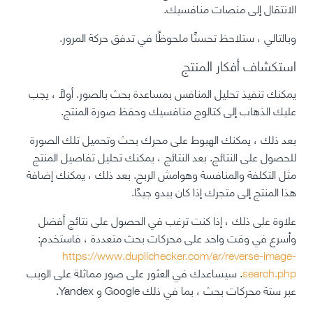
الانتقال إلى منصات منافسيك.
وبالتالي ، ستلاحظ تحسنًا ملحوظًا في تدفق حركة المرور.
استكشاف أفكار المنتج
يمكنك تنفيذ تحليل المنافس بمساعدة بحث بالصور. أولاً ، يجب
عليك الذهاب إلى كتالوج منافسيك وحفظ صورة المنتج.
بعد ذلك ، يمكنك الهبوط على محرك بحث وتحميل تلك الصورة
للحصول على النتائج. بعد النتائج ، يمكنك تحليل تفاصيل المنتج
مثل التكلفة والمنافسة وهوامش الربح. بعد ذلك ، يمكنك إضافة
هذا المنتج إلى متجرك إذا كان يبدو جيدًا.
علاوة على ذلك ، إذا كنت ترغب في الحصول على نتائج أفضل
وأسرع في وقت واحد على محركات بحث متعددة ، فاستخدم:
https://www.duplichecker.com/ar/reverse-image-
search.php
. سيساعدك في العثور على صور مماثلة على الويب
عبر ستة محركات بحث ، بما في ذلك Google و Yandex.