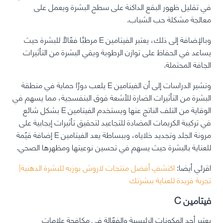
في تقليل ظهور البقع الداكنة على سطح البشرة ويعمل على
معالجة مشكلة حب الشباب.
وبالإضافة إلى ذلك، يعتبر الفيتامين E مرطبًا فعّالًا للبشرة حيث
يساعد في الحفاظ على توازن الرطوبة ويقي البشرة من التأثيرات
الجافة المحتملة.
وتشير الدراسات إلى أن الفيتامين E يلعب دورًا حماية في منطقة
البشرة من التأثيرات الضارة للأشعة فوق البنفسجية، مما يسهم في
الوقاية من التلف الناتج عنها ويستخدم الفيتامين E بشكل شائع
في تركيبة الكريمات المضادة للتجاعيد لتحقيق تأثيرات إيجابية على
مرونة الجلد وتجديد خلاياه، وببساطة يعد الفيتامين E إضافة قيّمة
للعناية بالبشرة حيث يسهم في تحسين نوعيتها ومظهرها الصحي.
اقرئي أيضا:
اكتشفِ أفضل منتجات لاروش بوزيه للبشرة الدهنية|
تجربة فريدة للعناية ببشرتك
فيتامين C
يعتبر أحد المكونات الرئيسية والفعّالة في مكافحة علامات