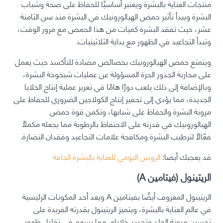
منتجات العناية بالبشرة ويعتبر أساسيًا للحفاظ على صحة وشباب
البشرة ويبدأ تأثير حمض الهيالورونيك في البشرة منذ سن الثامنة
عشر، حيث تفقد البشرة كميات من هذا الحمض مع مرور الوقت،
وتبدأ التجاعيد في الظهور مع بداية الثلاثينيات.
ويتمتع حمض الهيالورونيك بخصائص مضادة للتأكسد حيث يعمل
على محاربة الجذور الحرة المسؤولة عن عمليات شيخوخة البشرة،
وبالإضافة إلى ذلك يلعب دورًا هامًا في تعزيز عملية إنتاج الخلايا
الجديدة، مما يؤدي إلى تحفيز إنتاج الكولاجين الضروري للحفاظ على
مرونة البشرة والحفاظ على شبابها، وتكمن قوة حمض
الهيالورونيك في قدرته على الاحتفاظ بالرطوبة مما يجعله مكملًا
فعّالًا لترطيب البشرة ومكافحة علامات التجاعيد وفقدان النضارة.
قد يعجبك أيضا:
الروتين اليومي للعناية بالبشرة الجافة
الريتينول (فيتامين A)
الريتينول المعروف أيضًا بفيتامين A ويعد أحد المكونات الرئيسية
في عالم العناية بالبشرة، ويتميز الريتينول بقدرته الفريدة على
تحسين مرونة الجلد وتجديد خلاياه، مما يسهم في تقليل ظهور