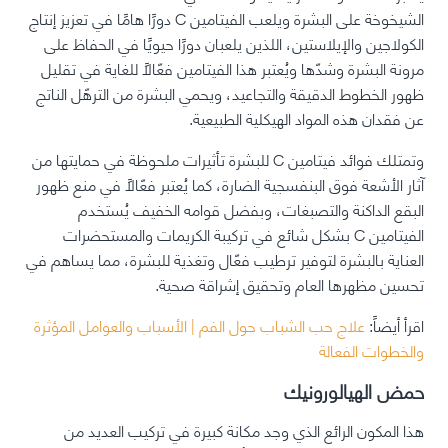
الشيخوخة على البشرة ويلعب الفيتامين C دورًا هامًا في تعزيز إنتاج
الكولاجين والإيلاستين، اللذين يلعبان دورًا حيويًا في الحفاظ على
مرونة البشرة وشدّها ويُعتبر هذا الفيتامين فعّالًا للغاية في تقليل
ظهور الخطوط الدقيقة والتجاعيد، ويحمي البشرة من الترهّل الناتج
عن فقدان هذه المواد الهيكلية الطبيعية.
وتمتلك فوائد فيتامين C للبشرة تأثيرات ملحوظة في حمايتها من
آثار الأشعة فوق البنفسجية الضارة، كما يُعتبر فعّالًا في منع ظهور
البقع الداكنة والتصبغات، وبفضل قوامه الخفيف يُستخدم
الفيتامين C بشكل شائع في تركيبة الكريمات والمستحضرات
العناية بالبشرة لتوفير ترطيب فعّال وتغذية للبشرة، مما يساهم في
تحسين مظهرها العام وتحقيق إشراقة صحية.
اقرأ أيضاً:
علاج حب الشباب حول الفم | الأسباب والعوامل المؤثرة
والخطوات الفعالة
حمض الهيالورونيك
هذا المكون الرائع الذي وجد مكانة كبيرة في تركيب العديد من