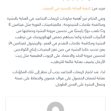
مزيد من:
كيفية العناية بالبشرة في الصيف
وفي الختام تبرز أهمية
مكونات كريمات التجاعيد
في العناية بالبشرة
ومكافحة علامات الشيخوخة، فالفيتامينات القوية مثل فيتامين E
وC تلعب دورًا رئيسيًا في تحسين مرونة البشرة وحمايتها من
التأثيرات الضارة وكما يساهم حمض الهيالورونيك في ترطيب
البشرة ومكافحة علامات التقدم في العمر، والريتينول (فيتامين A)
يعزز تجديد خلايا البشرة في حين تعزز الببتيدات إنتاج الكولاجين
لتحسين مرونة الجلد والاعتماد على الزيوت الطبيعية مثل زيت
الأرغان يضيف بعناية فائقة للترطيب.
لذا، عند اختيار كريمات التجاعيد يجب أن ننظر إلى تلك المكوّنات
بعناية لضمان الحصول على فوائد قصوى والحفاظ على صحة
وجمال البشرة على المدى الطويل.