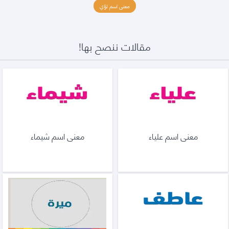
معنى اسم لؤي
مقالات ننصح بها!
معنى اسم علياء
معنى اسم شيماء