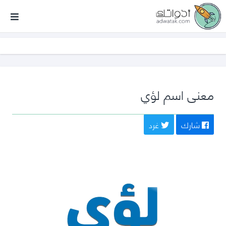
أدواتك
معنى اسم لؤي
شارك
غرد