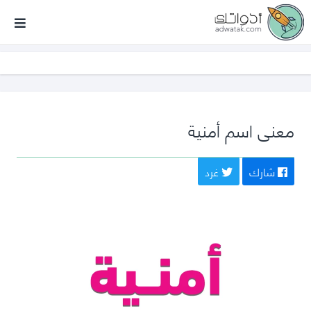
أدواتك
معنى اسم أمنية
شارك
غرد