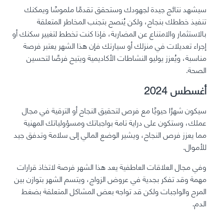
سيشهد نتائج جيدة لجهودك وستحقق تقدمًا ملموسًا ويمكنك
تنفيذ خططك بنجاح، ولكن يُنصح بتجنب المخاطر المتعلقة
بالاستثمار والامتناع عن المضاربة، فإذا كنت تخطط لتغيير سكنك أو
إجراء تعديلات في منزلك أو سيارتك فإن هذا الشهر يعتبر فرصة
مناسبة، ويُعزز يوليو النشاطات الأكاديمية ويتيح فرصًا لتحسين
الصحة.
أغسطس 2024
سيكون شهرًا حيويًا مع فرص لتحقيق النجاح أو الترقية في مجال
عملك، وستكون على دراية تامة بواجباتك ومسؤولياتك المهنية
مما يعزز فرص النجاح، ويشير الوضع المالي إلى سلامة وتدفق جيد
للأموال.
وفي مجال العلاقات العاطفية يعد هذا الشهر فرصة لاتخاذ قرارات
مهمة وقد تفكر بجدية في عروض الزواج، ويتسم الشهر بتوازن بين
المرح والواجبات ولكن قد تواجه بعض المشاكل المتعلقة بضغط
الدم.