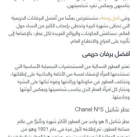
يناسبهن ويعكس تفرد شخصيتهن.
وفي
كحل وحنة
، سنستعرض بعضًا من أفضل البرفانات الحريمية
التي تحظى بشهرة كبيرة وتحظى بإعجاب الكثير من النساء حول
العالم، سنناقش المكونات والروائح الفريدة لكل عطر، بالإضافة إلى
تأثيره على المزاج والانطباع العام.
افضل برفان حريمى
تعتبر العطور النسائية من المستحضرات التجميلية الأساسية التي
تستخدمها المرأة لإضفاء لمسة من الأناقة والجاذبية على إطلالتها،
وتختلف العطور في مكوناتها ورائحتها وقوة ثباتها على البشرة
وتختار كل امرأة العطر الذي يناسب شخصيتها ويعكس أنوثتها
وجاذبيتها.
عطر شانيل Chanel N°5
عطر شانيل 5 هو واحد من العطور الأكثر شهرة وتأثيرًا في عالم
صناعة العطور، تم إطلاقه لأول مرة في عام 1921 وهو من
تصميم العطارة الشهيرة إرنست بيو، ويتميز هذا العطر بتركيبة فريدة