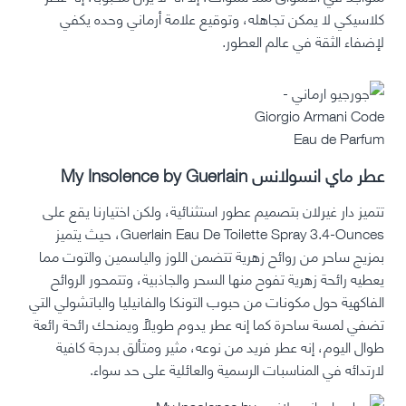
كلاسيكي لا يمكن تجاهله، وتوقيع علامة أرماني وحده يكفي
لإضفاء الثقة في عالم العطور.
عطر ماي انسولانس My Insolence by Guerlain
تتميز دار غيرلان بتصميم عطور استثنائية، ولكن اختيارنا يقع على
Guerlain Eau De Toilette Spray 3.4-Ounces، حيث يتميز
بمزيج ساحر من روائح زهرية تتضمن اللوز والياسمين والتوت مما
يعطيه رائحة زهرية تفوح منها السحر والجاذبية، وتتمحور الروائح
الفاكهية حول مكونات من حبوب التونكا والفانيليا والباتشولي التي
تضفي لمسة ساحرة كما إنه عطر يدوم طويلًا ويمنحك رائحة رائعة
طوال اليوم، إنه عطر فريد من نوعه، مثير ومتألق بدرجة كافية
لارتدائه في المناسبات الرسمية والعائلية على حد سواء.