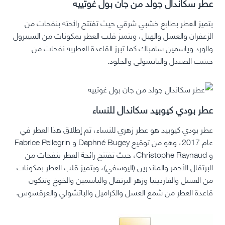
عطر سكاندال جولد من جان بول غوتييه
يتميز العطر بطابع خشبي شرقي حيث تفتتح رائحته بنفحات من
الزعفران والعسل والهيل، ويتميز قلب العطر بمكونات من السيبرول
والورد وياسمين سامباك كما تبرز القاعدة العطرية نفحات من
خشب الصندل والباتشولي والجلود.
عطر بودي كيوبيد سكاندال للنساء
عطر بودي كيوبيد هو عطر زهري للنساء، تم إطلاق هذا العطر في
عام 2017، وهو من توقيع Daphné Bugey و Fabrice Pellegrin
و Christophe Raynaud، حيث تفتتح رائحة العطر بنفحات من
البرتقال الأحمر والماندرين (اليوسفي)، ويتميز قلب العطر بمكونات
من العسل والغاردينيا وزهر البرتقال والياسمين والخوخ وتتكون
قاعدة العطر من شمع العسل والكراميل والباتشولي والعرقسوس.