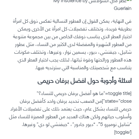
في النهاية، يمكن القول إن العطور النسائية تعكس ذوق كل امرأة
بطريقة فريدة، وتختلف تفضيلات كل امرأة عن الأخرى ويمكن
اختيار العطر الذي يناسب ذوقك الخاص من بين مجموعة متنوعة
من العطور الشهيرة والمفضلة لدى الكثير من النساء، مثل عطور
شانيل، جيفنشي، ديور، يسمين نوار، وغيرها، وتختلف مكونات
هذه العطور ورائحتها وقوة ثباتها، لذلك يجب اختيار العطر الذي
يتناسب مع شخصيتك والمناسبة التي سترتديه فيها.
اسئلة وأجوبة حول افضل برفان حريمى
[toggle title=”ما هو أفضل برفان حريمي للنساء؟”
state=”close”]من الصعب تحديد برفان واحد كأفضل برفان
حريمي للنساء بشكل عام، حيث يعتمد ذلك على تفضيلات الأفراد
وأسلوب حياتهم ولكن هناك العديد من العطور المميزة للنساء مثل
“شانيل نوميرو 5″، “ديور جادور”، “جيفنشي لو دي” وغيرها.
[/toggle]