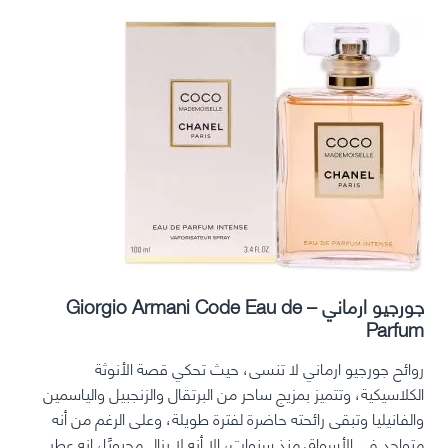
جورجيو ارماني – Giorgio Armani Code Eau de
Parfum
روائح جورجيو ارماني لا تنسى، حيث تحكي قصة الأنوثة
الكلاسيكية، وتتميز بمزيج ساحر من البرتقال والزنجبيل والياسمين
والفانيليا وتبقى رائحته حاضرة لفترة طويلة، وعلى الرغم من أنه
متواجد في الأسواق منذ سنوات، إلا أنه لا يزال محبوبًا، إنه عطر