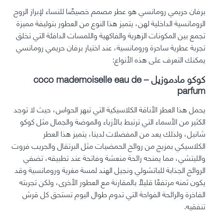
برفان حريمي رومانسي هو عطر مصمم خصيصًا للنساء لإبراز الروح
الرومانسية الداخلية لهن، يتميز هذا النوع من العطور بتوليفة مميزة
تجمع بين المكونات الزهرية والفاكهية واللمسات الدافئة التي تخلق
تجربة عطرية ساحرة ورومانسية، عند اختيار برفان حريمي رومانسي
يمكنك التعرف على هذه الأنواع:
كوكو مادموزيل – coco mademoiselle eau de
parfum
يحمل هذا العطر الأناقة الكلاسيكية التي تبهر الحواس، حيث لا توجد
الكثير من الأسماء التي ترتبط بالأزياء والموضة والجمال مثل كوكو
شانيل، ولذلك يعد من المفضلات لدينا، يتميز هذا العطر
الكلاسيكي بمزيج من روائح الحمضيات مثل البرتقال والجريب فروت
والليتشي، مما يمنحه رائحة منعشة وفاتحة عند تطبيقه، تضفي
الروائح الجذابة للباتشولي ونجيل الهند لمسة مغرية ورومانسية وقد
يكون ثمنه مرتفعًا قليلاً بالمقارنة مع العطور الأخرى، ولكن تجربته
الفاخرة والرائحة الفواحة التي تدوم طوال اليوم تستحق كل قرش
تنفقيه.