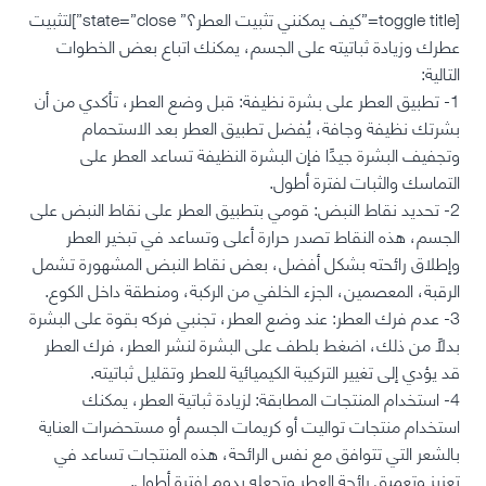
[toggle title=”كيف يمكنني تثبيت العطر؟” state=”close”]لتثبيت
عطرك وزيادة ثباتيته على الجسم، يمكنك اتباع بعض الخطوات
التالية:
1- تطبيق العطر على بشرة نظيفة: قبل وضع العطر، تأكدي من أن
بشرتك نظيفة وجافة، يُفضل تطبيق العطر بعد الاستحمام
وتجفيف البشرة جيدًا فإن البشرة النظيفة تساعد العطر على
التماسك والثبات لفترة أطول.
2- تحديد نقاط النبض: قومي بتطبيق العطر على نقاط النبض على
الجسم، هذه النقاط تصدر حرارة أعلى وتساعد في تبخير العطر
وإطلاق رائحته بشكل أفضل، بعض نقاط النبض المشهورة تشمل
الرقبة، المعصمين، الجزء الخلفي من الركبة، ومنطقة داخل الكوع.
3- عدم فرك العطر: عند وضع العطر، تجنبي فركه بقوة على البشرة
بدلاً من ذلك، اضغط بلطف على البشرة لنشر العطر، فرك العطر
قد يؤدي إلى تغيير التركيبة الكيميائية للعطر وتقليل ثباتيته.
4- استخدام المنتجات المطابقة: لزيادة ثباتية العطر، يمكنك
استخدام منتجات تواليت أو كريمات الجسم أو مستحضرات العناية
بالشعر التي تتوافق مع نفس الرائحة، هذه المنتجات تساعد في
تعزيز وتعميق رائحة العطر وتجعله يدوم لفترة أطول.