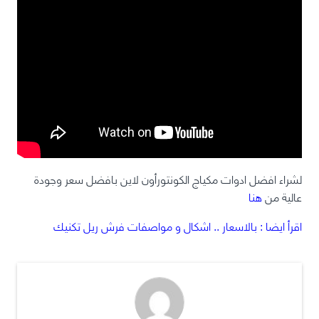
لشراء افضل ادوات مكياج الكونتورأون لاين بافضل سعر وجودة
عالية من
هنا
اقرأ ايضا : بالاسعار .. اشكال و مواصفات فرش ريل تكنيك