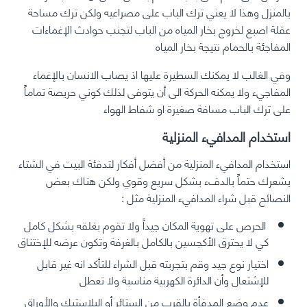
بالمنزل وهذا لا يعني ترك الباب على مصراعيه ولكن ترك مساحة
عقلة اصبع لخروج بخار المياه من الباب لتجنب حوادث الإغماءات
المفاجئة بالحمام نتيجة بخار المياه
وفي الغالب لا يمكنك السطيرة عليها اذ يصاب الانسان بالإغماء
المفاجيء ولا يمكنه الحركة الى أن يتوفى لذلك كوني حريصة تماماً
على ترك الباب مسافة صغيرة او شفاط الهواء
استخدام المدافيء المنزلية
استخدام المدافيء المنزلية من أفضل أفكار لتدفئة البيت في الشتاء
يشعرك حتماً بالدفء بشكل سريع وقوي ولكن هناك بعض
النصائح قبل شراء المدافيء المنزلية مثل :
الحرص على تهوية المكان جيداً ولا تقوم بغلقه بشكل كامل
كي لا يحترق الأكجسين بالكامل بالغرفة وتكون عرضه للإختناق
اختيار نوع جيد وقم بتجربته قبل الشراء للتأكد انه غير قابل
للإشتعال وأن الدائرة الكهربية مناسبة ولا تعطل
عدم وضع المدفأة بالقرب من الستائر أو البلاستيك والأوراق