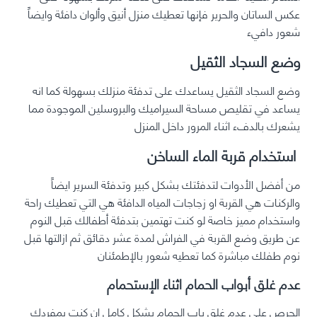
عكس الساتان والحرير فإنها تعطيك منزل أنيق وألوان دافئة وايضاً
شعور دافيء
وضع السجاد الثقيل
وضع السجاد الثقيل يساعدك على تدفئة منزلك بسهولة كما انه
يساعد في تقليص مساحة السيراميك والبروسلين الموجودة مما
يشعرك بالدفء اثناء المرور داخل المنزل
استخدام قربة الماء الساخن
من أفضل الأدوات لتدفئتك بشكل كبير وتدفئة السرير ايضاً
والركنات هي القربة او زجاجات المياه الدافئة هي التي تعطيك راحة
واستخدام مميز خاصة لو كنت تهتمين بتدفئة أطفالك قبل النوم
عن طريق وضع القربة في الفراش لمدة عشر دقائق ثم ازالتها قبل
نوم طفلك مباشرة كما تعطيه شعور بالإطمئنان
عدم غلق أبواب الحمام اثناء الإستحمام
الحرص على عدم غلق باب الحمام بشكل كامل ان كنت بمفردك