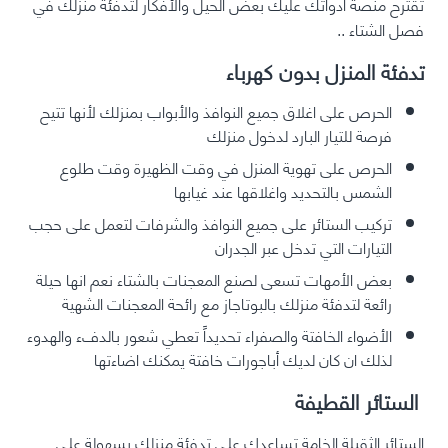
تقترح
منصة أدواتك
عليك بعض الحيل والأفكار لتدفئة منزلك في
فصل الشتاء ..
تدفئة المنزل بدون كهرباء
الحرص على اغلاق جميع النوافذ والأبواب بمنزلك لأنها تتيح
فرصة للتيار البارد لدخول منزلك
الحرص على تهوية المنزل في وقت الظهيرة وقت طلوع
الشمس بالتحديد واغلاقها عند غيابها
تركيب الستائر على جميع النوافذ والشرفات لتعمل على حجب
التيارات التي تدخل عبر الجدران
بعض الأمهات تسعى لصنع المعجنات بالشتاء نعم انها حيلة
رائعة لتدفئة منزلك بالبوتاجاز مع رائحة المعجنات الشهية
الأضواء الخافتة والصفراء تحديداً تعطي شعور بالدفء والهدوء
لذلك ان كان لديك أباجورات خافتة يمكنك اضاءتها
الستائر القطيفة
الستائر الثقيلة الخامة تساعدك على تدفئة منزلك بسهولة على